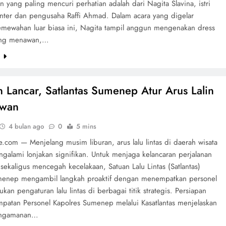
 yang paling mencuri perhatian adalah dari Nagita Slavina, istri
enter dan pengusaha Raffi Ahmad. Dalam acara yang digelar
mewahan luar biasa ini, Nagita tampil anggun mengenakan dress
ang menawan,…
e
n Lancar, Satlantas Sumenep Atur Arus Lalin
awan
4 bulan ago
0
5 mins
e.com — Menjelang musim liburan, arus lalu lintas di daerah wisata
galami lonjakan signifikan. Untuk menjaga kelancaran perjalanan
sekaligus mencegah kecelakaan, Satuan Lalu Lintas (Satlantas)
menep mengambil langkah proaktif dengan menempatkan personel
kan pengaturan lalu lintas di berbagai titik strategis. Persiapan
patan Personel Kapolres Sumenep melalui Kasatlantas menjelaskan
engamanan…