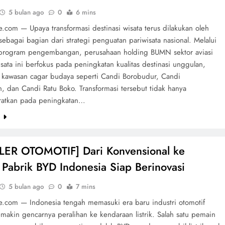
5 bulan ago
0
6 mins
e.com — Upaya transformasi destinasi wisata terus dilakukan oleh
sebagai bagian dari strategi penguatan pariwisata nasional. Melalui
program pengembangan, perusahaan holding BUMN sektor aviasi
sata ini berfokus pada peningkatan kualitas destinasi unggulan,
 kawasan cagar budaya seperti Candi Borobudur, Candi
, dan Candi Ratu Boko. Transformasi tersebut tidak hanya
ratkan pada peningkatan…
e
LER OTOMOTIF] Dari Konvensional ke
k: Pabrik BYD Indonesia Siap Berinovasi
5 bulan ago
0
7 mins
te.com — Indonesia tengah memasuki era baru industri otomotif
makin gencarnya peralihan ke kendaraan listrik. Salah satu pemain