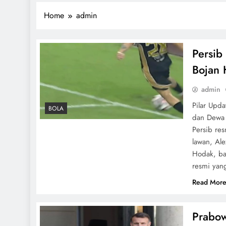
Home
admin
Persib
Bojan 
admin
Pilar Upd
BOLA
dan Dewa 
Persib re
lawan, Ale
Hodak, ba
resmi yan
Read Mor
Prabow