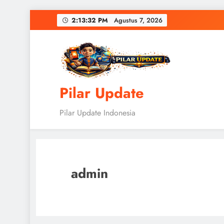
Skip
2:13:33 PM
Agustus 7, 2026
to
content
Pilar Update
Pilar Update Indonesia
admin