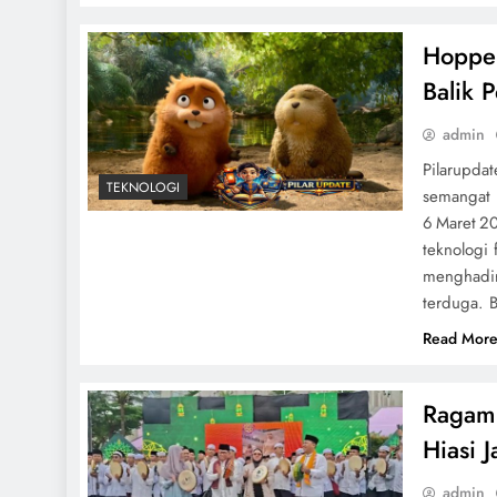
Hopper
Balik 
admin
Pilarupda
TEKNOLOGI
semangat 
6 Maret 2
teknologi 
menghadir
terduga. 
Read Mor
Ragam 
Hiasi 
admin