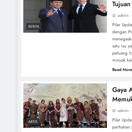
Tujuan
admin
Pilar Upd
BERITA
dengan Pr
menegaska
satu isu 
peluang I
minyak ke
Read Mor
Gaya A
Memuka
admin
Pilar Upd
ARTIS
perhatian 