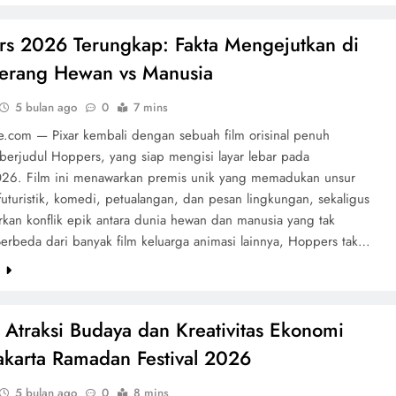
s 2026 Terungkap: Fakta Mengejutkan di
Perang Hewan vs Manusia
5 bulan ago
0
7 mins
te.com — Pixar kembali dengan sebuah film orisinal penuh
berjudul Hoppers, yang siap mengisi layar lebar pada
026. Film ini menawarkan premis unik yang memadukan unsur
futuristik, komedi, petualangan, dan pesan lingkungan, sekaligus
kan konflik epik antara dunia hewan dan manusia yang tak
Berbeda dari banyak film keluarga animasi lainnya, Hoppers tak…
e
Atraksi Budaya dan Kreativitas Ekonomi
Jakarta Ramadan Festival 2026
5 bulan ago
0
8 mins