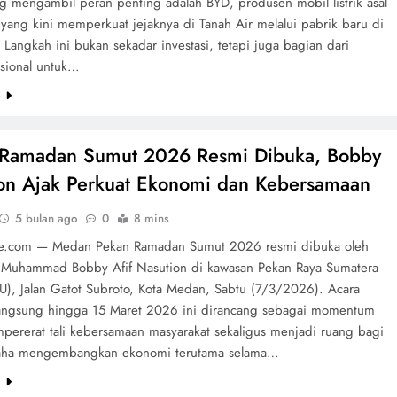
ng mengambil peran penting adalah BYD, produsen mobil listrik asal
yang kini memperkuat jejaknya di Tanah Air melalui pabrik baru di
 Langkah ini bukan sekadar investasi, tetapi juga bagian dari
asional untuk…
e
 Ramadan Sumut 2026 Resmi Dibuka, Bobby
on Ajak Perkuat Ekonomi dan Kebersamaan
5 bulan ago
0
8 mins
te.com — Medan Pekan Ramadan Sumut 2026 resmi dibuka oleh
Muhammad Bobby Afif Nasution di kawasan Pekan Raya Sumatera
SU), Jalan Gatot Subroto, Kota Medan, Sabtu (7/3/2026). Acara
angsung hingga 15 Maret 2026 ini dirancang sebagai momentum
pererat tali kebersamaan masyarakat sekaligus menjadi ruang bagi
saha mengembangkan ekonomi terutama selama…
e