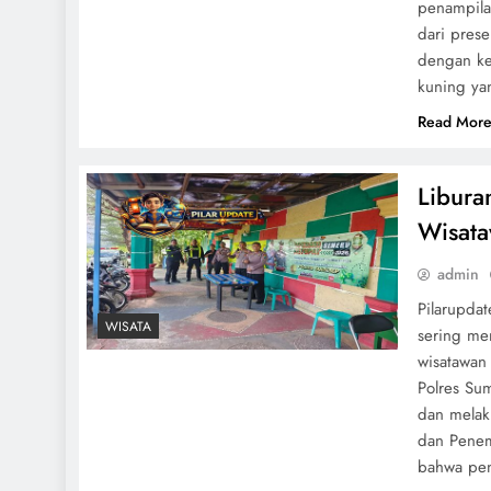
penampilan
dari pres
dengan ke
kuning y
Read Mor
Libura
Wisat
admin
Pilarupdat
WISATA
sering men
wisatawan 
Polres Su
dan melaku
dan Penem
bahwa p