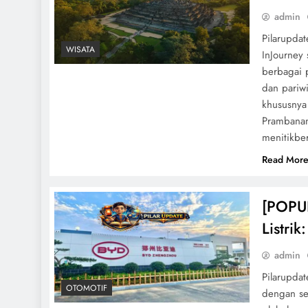
admin
Pilarupdat
WISATA
InJourney 
berbagai 
dan pariwi
khususnya
Prambanan
menitikbe
Read Mor
[POPU
Listri
admin
Pilarupda
OTOMOTIF
dengan se