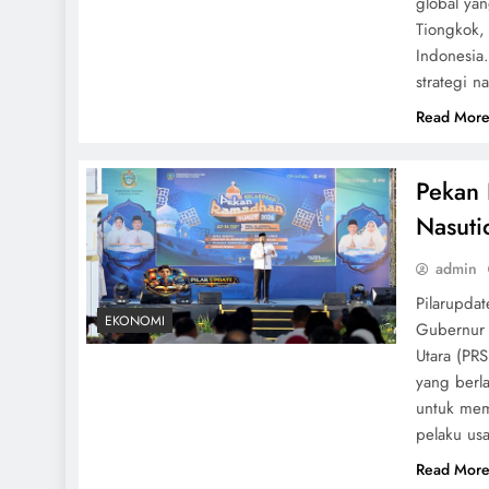
global ya
Tiongkok, 
Indonesia.
strategi n
Read Mor
Pekan
Nasuti
admin
Pilarupda
EKONOMI
Gubernur 
Utara (PR
yang berl
untuk mem
pelaku u
Read Mor