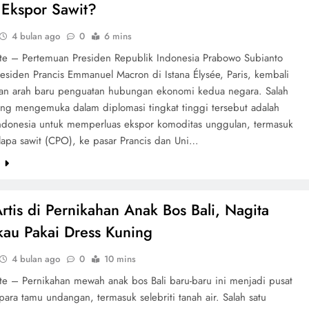
 Ekspor Sawit?
4 bulan ago
0
6 mins
ate – Pertemuan Presiden Republik Indonesia Prabowo Subianto
esiden Prancis Emmanuel Macron di Istana Élysée, Paris, kembali
n arah baru penguatan hubungan ekonomi kedua negara. Salah
yang mengemuka dalam diplomasi tingkat tinggi tersebut adalah
ndonesia untuk memperluas ekspor komoditas unggulan, termasuk
lapa sawit (CPO), ke pasar Prancis dan Uni…
e
rtis di Pernikahan Anak Bos Bali, Nagita
u Pakai Dress Kuning
4 bulan ago
0
10 mins
ate – Pernikahan mewah anak bos Bali baru-baru ini menjadi pusat
para tamu undangan, termasuk selebriti tanah air. Salah satu