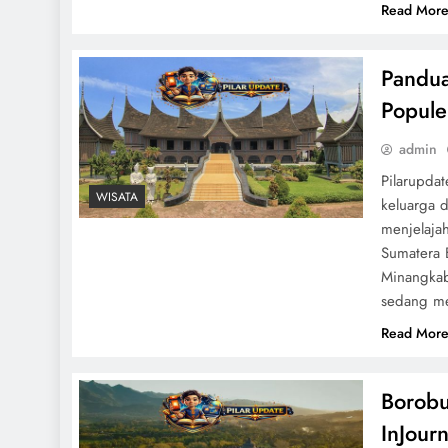
Read Mor
Pandua
Popule
admin
Pilarupda
WISATA
keluarga 
menjelajah
Sumatera 
Minangkab
sedang me
Read Mor
Borobu
InJour