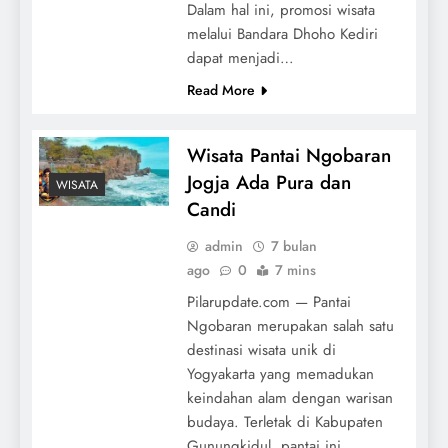
Dalam hal ini, promosi wisata
melalui Bandara Dhoho Kediri
dapat menjadi…
Read More
Wisata Pantai Ngobaran
Jogja Ada Pura dan
WISATA
Candi
admin
7 bulan
ago
0
7 mins
Pilarupdate.com — Pantai
Ngobaran merupakan salah satu
destinasi wisata unik di
Yogyakarta yang memadukan
keindahan alam dengan warisan
budaya. Terletak di Kabupaten
Gunungkidul, pantai ini