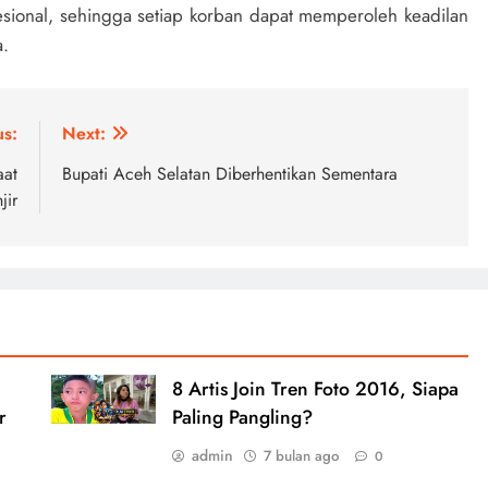
sional, sehingga setiap korban dapat memperoleh keadilan
a.
us:
Next:
aat
Bupati Aceh Selatan Diberhentikan Sementara
jir
8 Artis Join Tren Foto 2016, Siapa
r
Paling Pangling?
admin
7 bulan ago
0