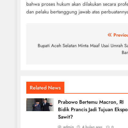
bahwa proses hukum akan dilakukan secara profe
dan pelaku bertanggung jawab atas perbuatanny
Navigasi
Previo
pos
Bupati Aceh Selatan Minta Maaf Usai Umrah S
Ban
Related News
Prabowo Bertemu Macron, RI
Bidik Prancis Jadi Tujuan Ekspo
Sawit?
admin
4 bulan ago
0