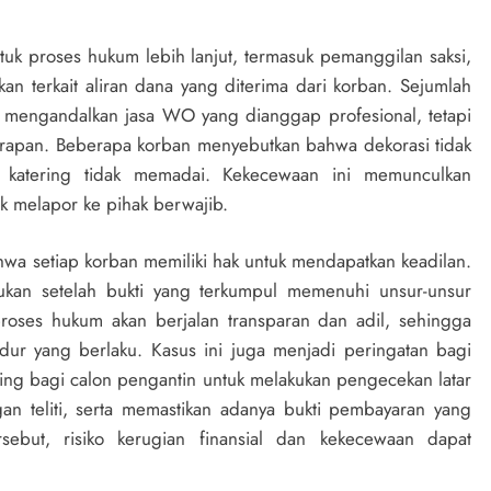
tuk proses hukum lebih lanjut, termasuk pemanggilan saksi,
n terkait aliran dana yang diterima dari korban. Sejumlah
mengandalkan jasa WO yang dianggap profesional, tetapi
harapan. Beberapa korban menyebutkan bahwa dekorasi tidak
n katering tidak memadai. Kekecewaan ini memunculkan
 melapor ke pihak berwajib.
hwa setiap korban memiliki hak untuk mendapatkan keadilan.
kukan setelah bukti yang terkumpul memenuhi unsur-unsur
oses hukum akan berjalan transparan dan adil, sehingga
dur yang berlaku. Kasus ini juga menjadi peringatan bagi
nting bagi calon pengantin untuk melakukan pengecekan latar
n teliti, serta memastikan adanya bukti pembayaran yang
ebut, risiko kerugian finansial dan kekecewaan dapat