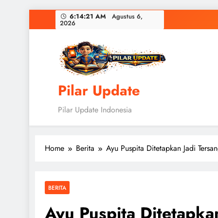
Skip
6:14:21 AM
Agustus 6,
2026
to
content
Pilar Update
Pilar Update Indonesia
Home
Berita
Ayu Puspita Ditetapkan Jadi Ter
BERITA
Ayu Puspita Ditetapka