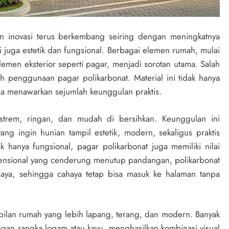
n inovasi terus berkembang seiring dengan meningkatnya
 juga estetik dan fungsional. Berbagai elemen rumah, mulai
elemen eksterior seperti pagar, menjadi sorotan utama. Salah
ah penggunaan pagar polikarbonat. Material ini tidak hanya
a menawarkan sejumlah keunggulan praktis.
kstrem, ringan, dan mudah di bersihkan. Keunggulan ini
g ingin hunian tampil estetik, modern, sekaligus praktis
hanya fungsional, pagar polikarbonat juga memiliki nilai
vensional yang cenderung menutup pandangan, polikarbonat
haya, sehingga cahaya tetap bisa masuk ke halaman tanpa
ilan rumah yang lebih lapang, terang, dan modern. Banyak
an rangka logam atau kayu, menghasilkan kombinasi visual