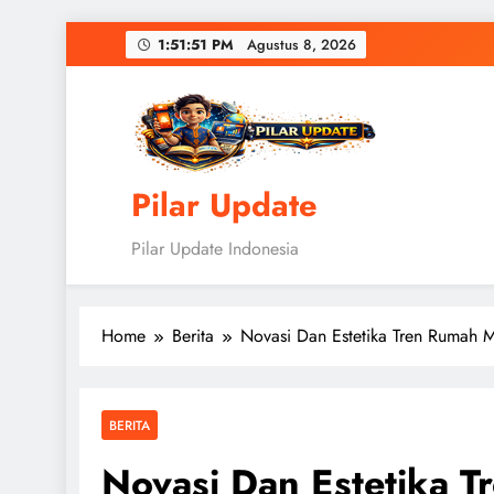
Skip
1:51:52 PM
Agustus 8, 2026
to
content
Pilar Update
Pilar Update Indonesia
Home
Berita
Novasi Dan Estetika Tren Rumah 
BERITA
Novasi Dan Estetika 