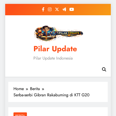
Skip
to
content
Pilar Update
Pilar Update Indonesia
Home
Berita
Serba-serbi Gibran Rakabuming di KTT G20
BERITA